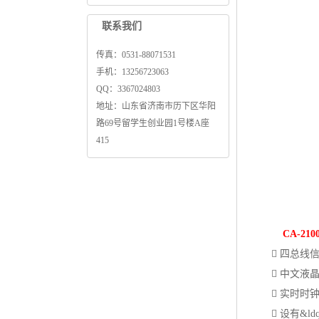
联系我们
传真：0531-88071531
手机：13256723063
QQ：3367024803
地址：山东省济南市历下区华阳
路69号留学生创业园1号楼A座
415
CA-210
 四总线信号
 中文液晶
 实时时钟
 设有&ldq