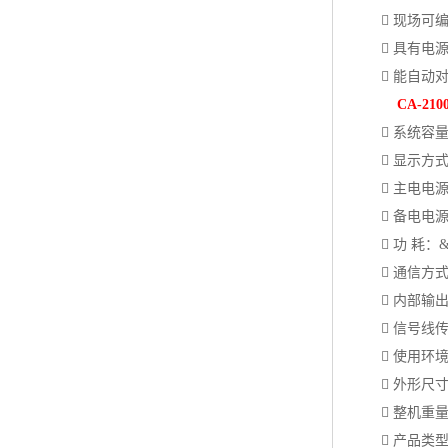
 现场可编
 具有电源
 能自动对
CA-210
 系统容量：
 显示方式
 主电电源：AC2
 备电电源：DC
 功 耗：&l
 通信方式：R
 内部输出触点
 信号线传输距
 使用环境：温
 外形尺寸：50
 整机重量：
 产品类型