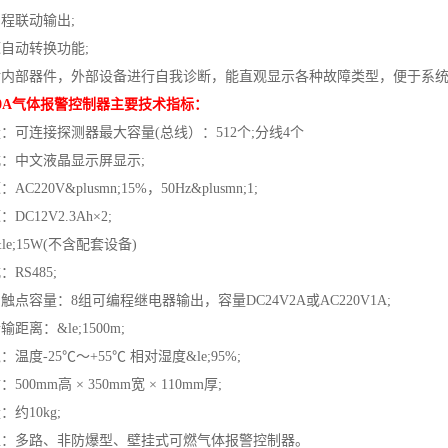
程联动输出;
自动转换功能;
内部器件，外部设备进行自我诊断，能直观显示各种故障类型，便于系
0A气体报警控制器主要技术指标：
可连接探测器最大容量(总线）：512个;分线4个
：中文液晶显示屏显示;
20V&plusmn;15%，50Hz&plusmn;1;
12V2.3Ah×2;
e;15W(不含配套设备)
S485;
容量：8组可编程继电器输出，容量DC24V2A或AC220V1A;
离：&le;1500m;
度-25℃～+55℃ 相对湿度&le;95%;
0mm高 × 350mm宽 × 110mm厚;
约10kg;
：多路、非防爆型、壁挂式可燃气体报警控制器。